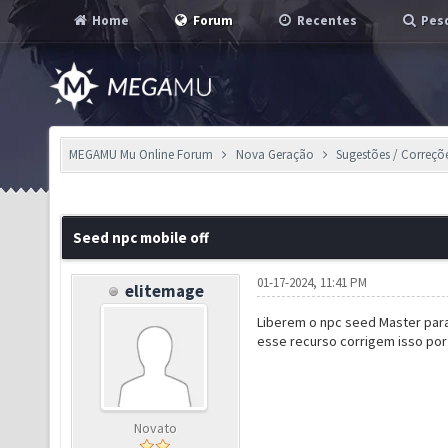
Home
Forum
Recentes
Pesq
MEGAMU Mu Online Forum
Nova Geração
Sugestões / Correçõ
Seed npc mobile off
01-17-2024, 11:41 PM
elitemage
Liberem o npc seed Master para
esse recurso corrigem isso por
Novato