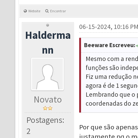
Website
Encontrar
06-15-2024, 10:16 P
Halderma
Beeware Escreveu:
nn
Mesmo com a rende
funções são indep
Fiz uma redução no
agora é de 1 segun
Lembrando que o p
Novato
coordenadas do zen
Postagens:
Por que são apenas
2
justamente pq o me