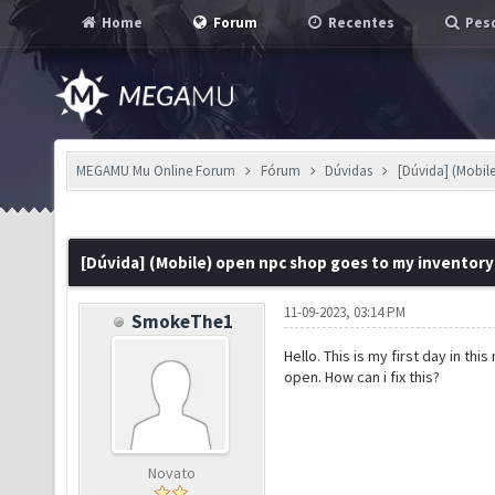
Home
Forum
Recentes
Pesq
MEGAMU Mu Online Forum
Fórum
Dúvidas
[Dúvida] (Mobil
[Dúvida] (Mobile) open npc shop goes to my inventory
11-09-2023, 03:14 PM
SmokeThe1
Hello. This is my first day in t
open. How can i fix this?
Novato