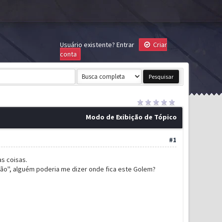
Usuário existente?
Entrar
Criar
conta
Modo de Exibição de Tópico
#1
as coisas.
ão'', alguém poderia me dizer onde fica este Golem?