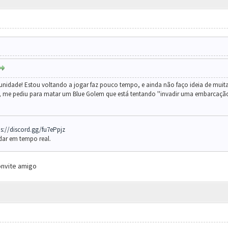
nidade! Estou voltando a jogar faz pouco tempo, e ainda não faço ideia de muita
8, me pediu para matar um Blue Golem que está tentando ''invadir uma embarcação
ps://discord.gg/fu7ePpjz
udar em tempo real.
onvite amigo