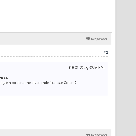
Responder
#2
(10-31-2023, 02:54 PM)
oisas.
alguém poderia me dizer onde fica este Golem?
Responder