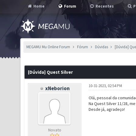
Home
Forum
Recentes
P
MEGAMU Mu Online Forum
Fórum
Dúvidas
[Dúvida] Ques
0 Voto(s) - 0 em Média
1
2
3
4
5
[Dúvida] Quest Silver
10-31-2023, 02:54 PM
xNeborion
Olá, pessoal da comunidad
Na Quest Silver 11/28, me
Desde já, agradeço!
Novato