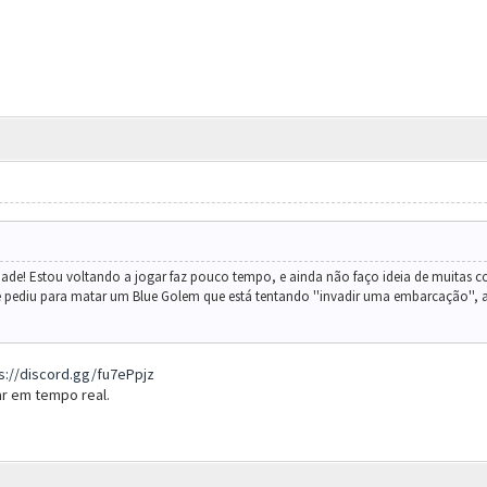
ade! Estou voltando a jogar faz pouco tempo, e ainda não faço ideia de muitas c
me pediu para matar um Blue Golem que está tentando ''invadir uma embarcação'', 
s://discord.gg/fu7ePpjz
dar em tempo real.