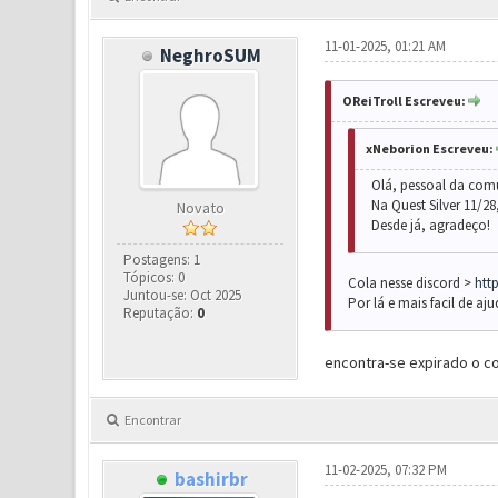
11-01-2025, 01:21 AM
NeghroSUM
OReiTroll Escreveu:
xNeborion Escreveu:
Olá, pessoal da comu
Na Quest Silver 11/2
Novato
Desde já, agradeço!
Postagens: 1
Tópicos: 0
Cola nesse discord >
htt
Juntou-se: Oct 2025
Por lá e mais facil de aj
Reputação:
0
encontra-se expirado o c
Encontrar
11-02-2025, 07:32 PM
bashirbr