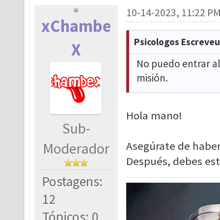
10-14-2023, 11:22 P
xChambe
Psicologos Escreveu
X
No puedo entrar al
misión.
Hola mano!
Sub-
Asegúrate de haber
Moderador
Después, debes esta
Postagens:
12
Tópicos: 0