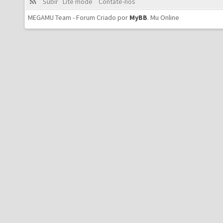
Subir
Lite mode
Contate-nos
MEGAMU Team - Forum Criado por
MyBB
.
Mu Online