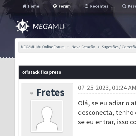
Home
Forum
Recentes
Pesq
MEGAMU Mu Online Forum
Nova Geração
Sugestões / Correçõ
offatack fica preso
07-25-2023, 01:24 A
Fretes
Olá, se eu adiar o 
desconecta, tenho q
se eu entrar, isso