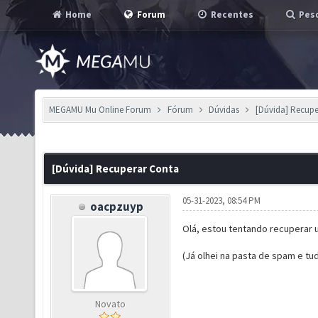
Home
Forum
Recentes
Pesq
MEGAMU Mu Online Forum
Fórum
Dúvidas
[Dúvida] Recup
[Dúvida] Recuperar Conta
05-31-2023, 08:54 PM
oacpzuyp
Olá, estou tentando recuperar 
(Já olhei na pasta de spam e tu
Novato