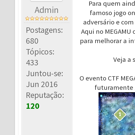
Para quem ainda
Admin
famoso jogo on
adversário e com
Postagens:
Aqui no MEGAMU o 
680
para melhorar a in
Tópicos:
Veja a 
433
Juntou-se:
O evento CTF MEGA
Jun 2016
futuramente 
Reputação:
120