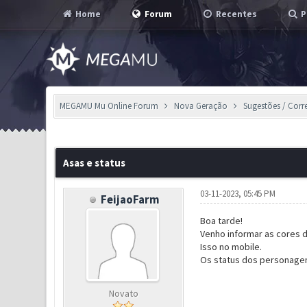
Home
Forum
Recentes
P
MEGAMU Mu Online Forum
Nova Geração
Sugestões / Corr
0 Voto(s) - 0 em Média
1
2
3
4
5
Asas e status
03-11-2023, 05:45 PM
FeijaoFarm
Boa tarde!
Venho informar as cores da
Isso no mobile.
Os status dos personag
Novato