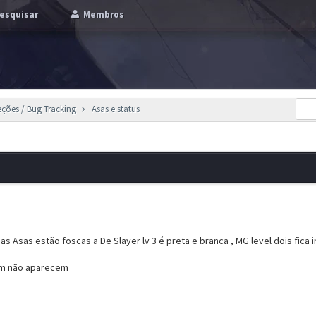
esquisar
Membros
eções / Bug Tracking
Asas e status
s Asas estão foscas a De Slayer lv 3 é preta e branca , MG level dois fica i
em não aparecem