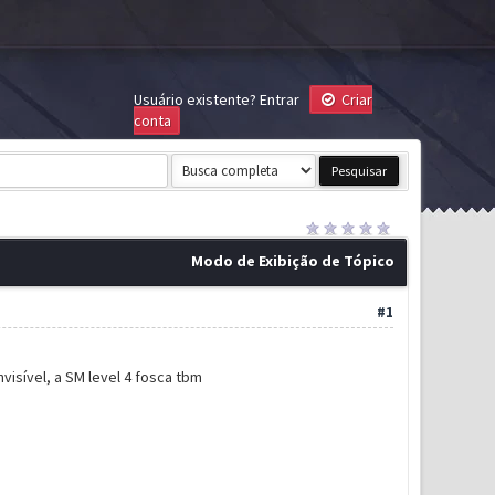
Usuário existente?
Entrar
Criar
conta
Modo de Exibição de Tópico
#1
nvisível, a SM level 4 fosca tbm