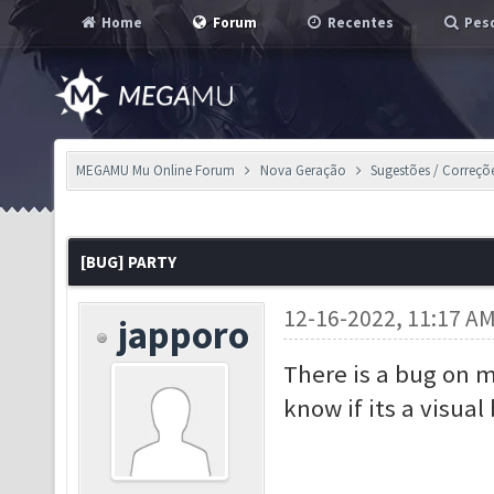
Home
Forum
Recentes
Pesq
MEGAMU Mu Online Forum
Nova Geração
Sugestões / Correçõ
[BUG] PARTY
12-16-2022, 11:17 A
japporo
There is a bug on m
know if its a visual 