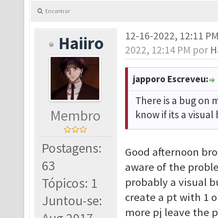
Encontrar
12-16-2022, 12:11 P
Haiiro
2022, 12:14 PM por
H
japporo Escreveu:
There is a bug on m
Membro
know if its a visual 
Postagens:
Good afternoon bro,
63
aware of the proble
Tópicos: 1
probably a visual b
create a pt with 1 
Juntou-se:
more pj leave the p