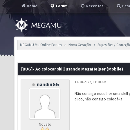
Home
Forum
Recentes
Pesq
MEGAMU Mu Online Forum
Nova Geração
Sugestões / Correçõ
[BUG]- Ao colocar skill usando MegaHelper (Mobile)
11-28-2022, 11:20 AM
nandinGG
Não consigo escolher uma skill pa
clico, não consigo colocá-la
Novato