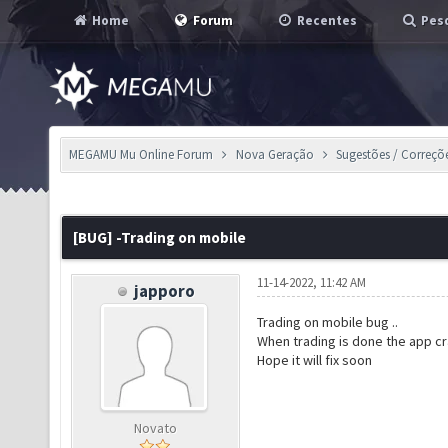
Home
Forum
Recentes
Pesq
MEGAMU Mu Online Forum
Nova Geração
Sugestões / Correçõ
[BUG] -Trading on mobile
11-14-2022, 11:42 AM
japporo
Trading on mobile bug ..
When trading is done the app c
Hope it will fix soon
Novato