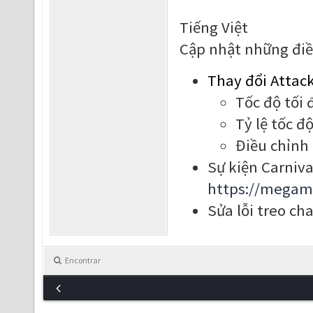
Tiếng Việt
Cập nhật những điề
Thay đổi Attac
Tốc độ tối đ
Tỷ lệ tốc độ
Điều chỉnh 
Sự kiện Carniva
https://megam
Sửa lỗi treo ch
Encontrar