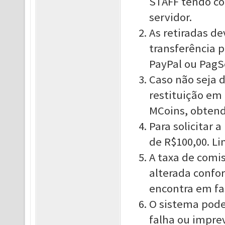
STAFF tendo com
servidor.
As retiradas de
transferência p
PayPal ou PagS
Caso não seja d
restituição em 
MCoins, obtend
Para solicitar 
de R$100,00. L
A taxa de comi
alterada confo
encontra em fas
O sistema pode
falha ou impre