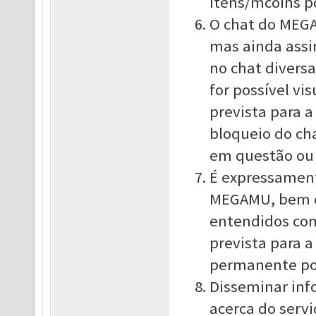
itens/mcoins p
O chat do MEGA
mas ainda ass
no chat divers
for possível vi
prevista para 
bloqueio do ch
em questão ou 
É expressament
MEGAMU, bem c
entendidos como
prevista para 
permanente por
Disseminar inf
acerca do serv