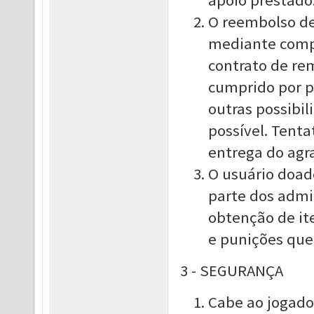
apoio prestado
O reembolso d
mediante compr
contrato de re
cumprido por p
outras possibil
possível. Tent
entrega do agr
O usuário doad
parte dos admi
obtenção de it
e punições que 
3 - SEGURANÇA
Cabe ao jogador