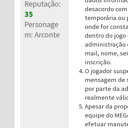
dados informad
Reputação:
desacordo com 
35
temporária ou 
Personage
onde for const
m: Arconte
dentro do jogo 
administração o
mail, nome, se
inscrição.
O jogador suspe
mensagem de su
por parte da ad
realmente váli
Apesar da propo
equipe do MEGA
efetuar manute