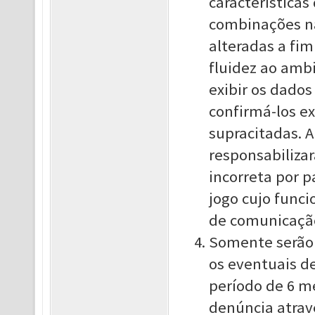
característica
combinações n
alteradas a fi
fluidez ao amb
exibir os dados
confirmá-los e
supracitadas. 
responsabilizar
incorreta por p
jogo cujo func
de comunicação 
Somente serão 
os eventuais d
período de 6 m
denúncia atravé