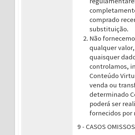
regulamentares 
completamente 
comprado rece
substituição.
Não fornecemo
qualquer valor,
quaisquer dado
controlamos, i
Conteúdo Virtua
venda ou transf
determinado Co
poderá ser real
fornecidos por 
9 - CASOS OMISSOS