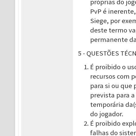
próprias do jog
PvP é inerente,
Siege, por exem
deste termo var
permanente da(
5 - QUESTÕES TÉC
É proibido o us
recursos com p
para si ou que 
prevista para 
temporária da(
do jogador.
É proibido expl
falhas do sist