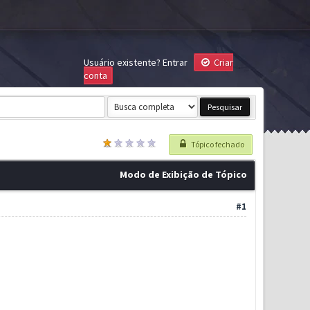
Usuário existente?
Entrar
Criar
conta
Tópico fechado
Modo de Exibição de Tópico
#1