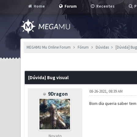
Home
Forum
Recentes
P
MEGAMU Mu Online Forum
Fórum
Dúvidas
[Dúvida] Bug
1 Voto(s) - 1 em Média
1
2
3
4
5
[Dúvida] Bug visual
08-26-2021, 08:39 AM
9Dragon
Bom dia queria saber tem 
Novato