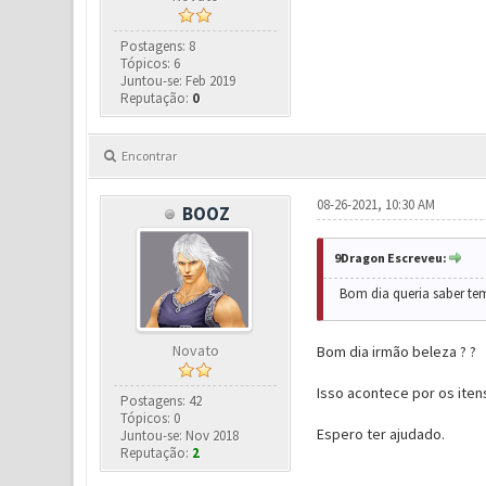
Postagens: 8
Tópicos: 6
Juntou-se: Feb 2019
Reputação:
0
Encontrar
08-26-2021, 10:30 AM
BOOZ
9Dragon Escreveu:
Bom dia queria saber te
Novato
Bom dia irmão beleza ? ?
Isso acontece por os ite
Postagens: 42
Tópicos: 0
Espero ter ajudado.
Juntou-se: Nov 2018
Reputação:
2