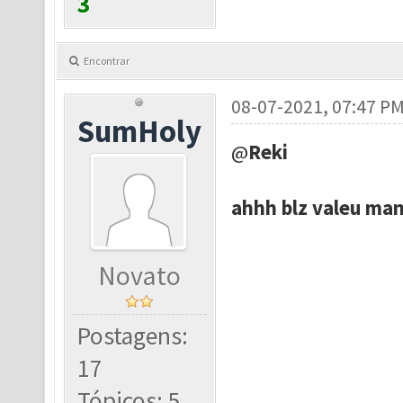
3
Encontrar
08-07-2021, 07:47 P
SumHoly
@
Reki
ahhh blz valeu ma
Novato
Postagens:
17
Tópicos: 5