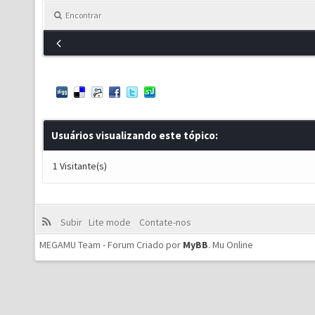
Encontrar
Usuários visualizando este tópico:
1 Visitante(s)
Subir
Lite mode
Contate-nos
MEGAMU Team - Forum Criado por
MyBB
.
Mu Online