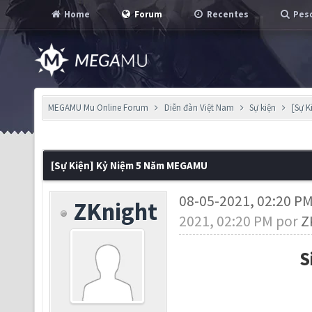
Home
Forum
Recentes
Pesq
MEGAMU Mu Online Forum
Diễn đàn Việt Nam
Sự kiện
[Sự 
[Sự Kiện] Kỷ Niệm 5 Năm MEGAMU
08-05-2021, 02:20 P
ZKnight
2021, 02:20 PM por
Z
S