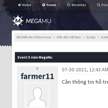
Home
Forum
Recentes
Pesq
MEGAMU Mu Online Forum
Diễn đàn Việt Nam
Sự kiện
Even
Event 5 năm MegaMu
07-30-2021, 12:43 A
farmer11
Cần thông tin hỗ t