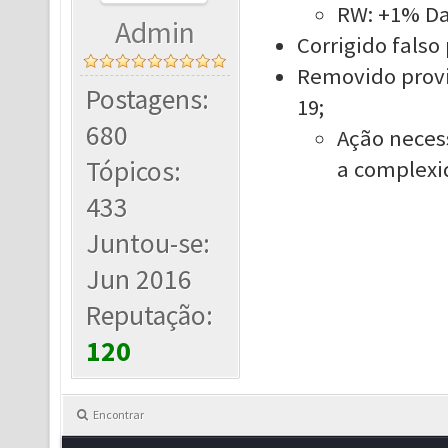
RW: +1% D
Admin
Corrigido falso
Removido provi
Postagens:
19;
680
Ação necess
Tópicos:
a complexi
433
Juntou-se:
Jun 2016
Reputação:
120
Encontrar