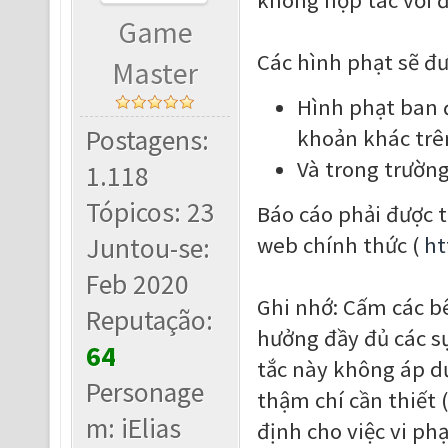
không hợp tác với đ
Game
Các hình phạt sẽ đ
Master
Hình phạt ban đ
Postagens:
khoản khác trê
Và trong trường
1.118
Tópicos: 23
Báo cáo phải được 
Juntou-se:
web chính thức (
ht
Feb 2020
Ghi nhớ: Cấm các b
Reputação:
hưởng đầy đủ các sự
64
tắc này không áp d
Personage
thậm chí cần thiết 
m: iElias
định cho việc vi p