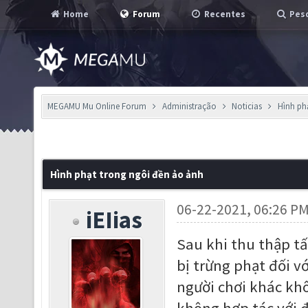
Home
Forum
Recentes
Pesq
MEGAMU Mu Online Forum
Administração
Noticias
Hình ph
Hình phạt trong ngôi đền ảo ảnh
06-22-2021, 06:26 P
iEIias
Sau khi thu thập tấ
bị trừng phạt đối 
người chơi khác khô