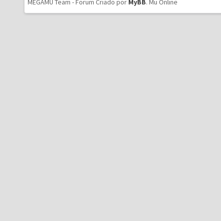
MEGAMU Team - Forum Criado por
MyBB
.
Mu Online