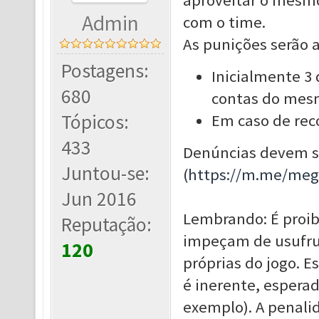
aproveitar o mesmo
Admin
com o time.
As punições serão 
Postagens:
Inicialmente 3
680
contas do mes
Tópicos:
Em caso de rec
433
Denúncias devem ser
Juntou-se:
(
https://m.me/me
Jun 2016
Lembrando: É proib
Reputação:
impeçam de usufrui
120
próprias do jogo. E
é inerente, esperad
exemplo). A penali