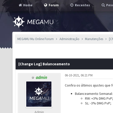
Home
Forum
Recentes
Pesq
MEGAMU Mu Online Forum
Administração
Manutenções
[C
[Change Log] Balanceamento
06-10-2021, 06:21 PM
admin
Confira os últimos ajustes que 
Balanceamento Semanal:
RW: +3% DMG PvP
SL: -3% DMG PvP;
Admin