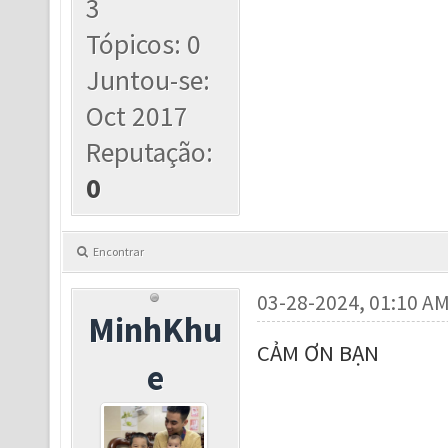
3
Tópicos: 0
Juntou-se:
Oct 2017
Reputação:
0
Encontrar
03-28-2024, 01:10 A
MinhKhu
CẢM ƠN BẠN
e