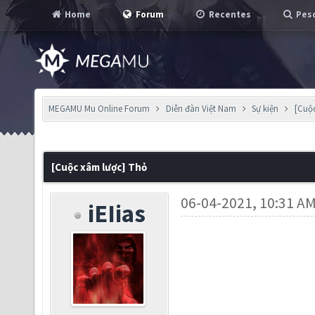
Home
Forum
Recentes
Pesq
MEGAMU Mu Online Forum
Diễn đàn Việt Nam
Sự kiện
[Cuộ
[Cuộc xâm lược] Thỏ
06-04-2021, 10:31 A
iEIias