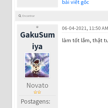
bài viết gốc
Encontrar
06-04-2021, 11:50 A
GakuSum
làm tốt lắm, thật t
iya
Novato
Postagens: