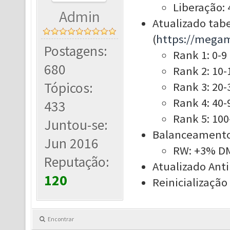
Liberação: 
Admin
Atualizado tab
(
https://mega
Postagens:
Rank 1: 0-9
680
Rank 2: 10-
Tópicos:
Rank 3: 20-
Rank 4: 40-
433
Rank 5: 100
Juntou-se:
Balanceamento
Jun 2016
RW: +3% D
Reputação:
Atualizado Ant
120
Reinicialização
Encontrar