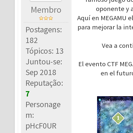
Membro
oponente y a
Aquí en MEGAMU el 
para mejorar la inte
Postagens:
182
Vea a cont
Tópicos: 13
Juntou-se:
El evento CTF MEGA
Sep 2018
en el futu
Reputação:
7
Personage
m:
pHcF0UR