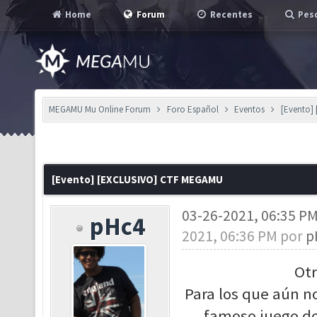
Home
Forum
Recentes
Pesq
MEGAMU Mu Online Forum
Foro Español
Eventos
[Evento]
[Evento] [EXCLUSIVO] CTF MEGAMU
03-26-2021, 06:35 P
pHc4
2021, 06:36 PM por
p
Ot
Para los que aún no
famoso juego do