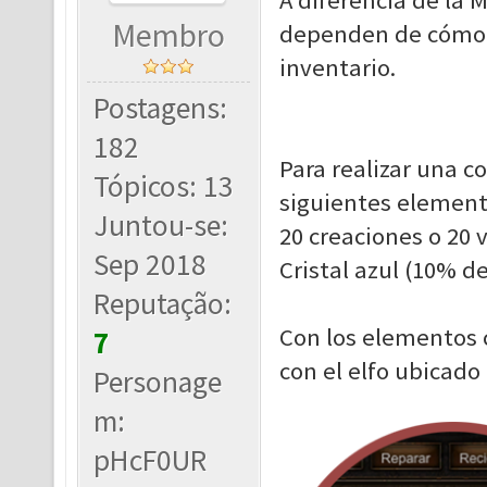
A diferencia de la 
Membro
dependen de cómo e
inventario.
Postagens:
182
Para realizar una c
Tópicos: 13
siguientes element
Juntou-se:
20 creaciones o 20 
Sep 2018
Cristal azul (10% d
Reputação:
Con los elementos c
7
con el elfo ubicado 
Personage
m:
pHcF0UR