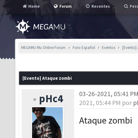
Home
Forum
Recentes
Pesq
MEGAMU Mu Online Forum
Foro Español
Eventos
[Evento]
[Evento] Ataque zombi
03-26-2021, 05:41 P
pHc4
2021, 05:44 PM por
p
Ataque zombi