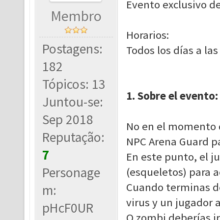
Evento exclusivo 
Membro
Horarios:
Postagens:
Todos los días a las
182
Tópicos: 13
1. Sobre el evento:
Juntou-se:
Sep 2018
No en el momento d
Reputação:
NPC Arena Guard pa
7
En este punto, el 
Personage
(esqueletos) para 
Cuando terminas de 
m:
virus y un jugador a
pHcF0UR
O zombi deberías ir