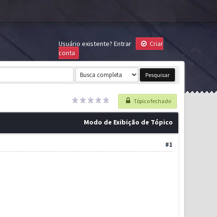
Usuário existente?
Entrar
Criar
conta
Tópico fechado
Modo de Exibição de Tópico
#1