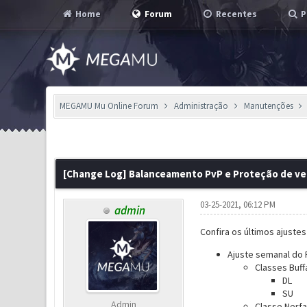
Home
Forum
Recentes
P
MEGAMU Mu Online Forum
Administração
Manutenções
0 Voto(s) - 0 em Média
1
2
3
4
5
[Change Log] Balanceamento PvP e Proteção de ve
03-25-2021, 06:12 PM
admin
Confira os últimos ajuste
Ajuste semanal do 
Classes Buff
DL
SU
Admin
Classe Nerfa