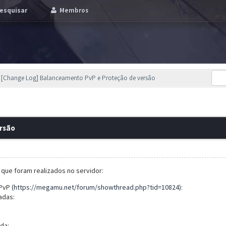
esquisar
Membros
[Change Log] Balanceamento PvP e Proteção de versão
rsão
s que foram realizados no servidor:
PvP (
https://megamu.net/forum/showthread.php?tid=10824
):
adas:
da: