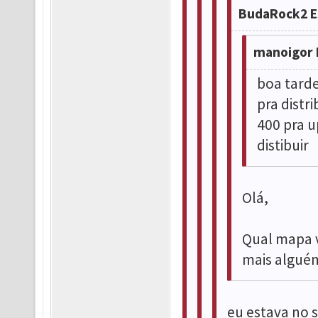
BudaRock2 E
manoigor 
boa tarde
pra distr
400 pra u
distibuir
Olá,
Qual mapa 
mais algué
eu estava no 