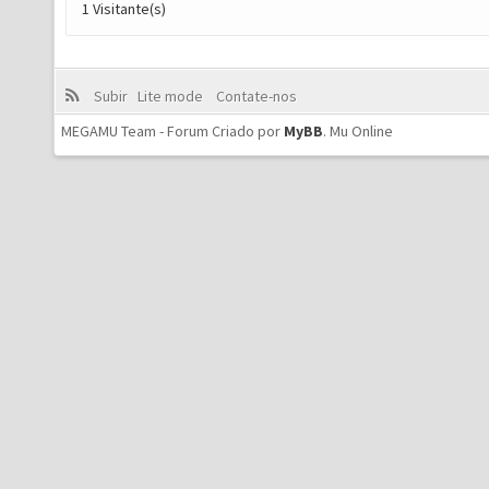
1 Visitante(s)
Subir
Lite mode
Contate-nos
MEGAMU Team - Forum Criado por
MyBB
.
Mu Online