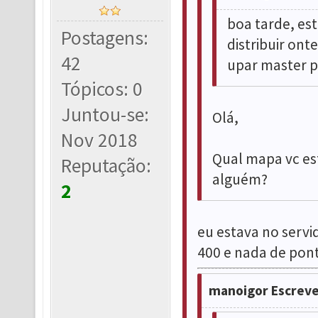
boa tarde, es
Postagens:
distribuir ont
42
upar master pe
Tópicos: 0
Juntou-se:
Olá,
Nov 2018
Qual mapa vc es
Reputação:
alguém?
2
eu estava no serv
400 e nada de pon
manoigor Escreve