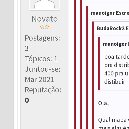
manoigor Escr
Novato
BudaRock2 E
Postagens:
manoigor 
3
boa tarde
Tópicos: 1
pra distr
Juntou-se:
400 pra u
Mar 2021
distibuir
Reputação:
0
Olá,
Qual mapa 
mais algué