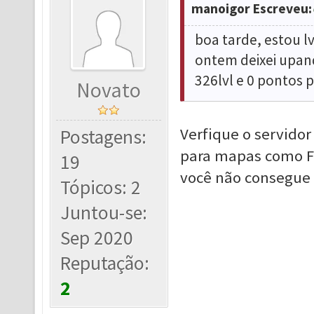
manoigor Escreveu:
boa tarde, estou lv
ontem deixei upand
326lvl e 0 pontos p
Novato
Verfique o servidor
Postagens:
para mapas como Fer
19
você não consegue
Tópicos: 2
Juntou-se:
Sep 2020
Reputação:
2