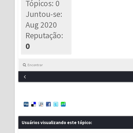
Tópicos: 0
Juntou-se:
Aug 2020
Reputação:
0
Encontrar
Usuários visualizando este tópico: