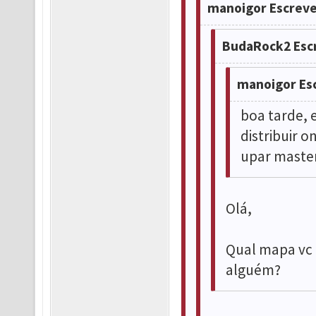
manoigor Escreve
BudaRock2 Esc
manoigor Es
boa tarde, 
distribuir 
upar master 
Olá,
Qual mapa vc 
alguém?