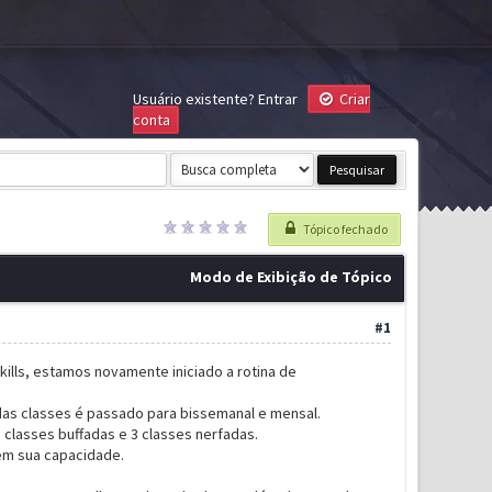
Usuário existente?
Entrar
Criar
conta
Tópico fechado
Modo de Exibição de Tópico
#1
kills, estamos novamente iniciado a rotina de
das classes é passado para bissemanal e mensal.
 classes buffadas e 3 classes nerfadas.
em sua capacidade.