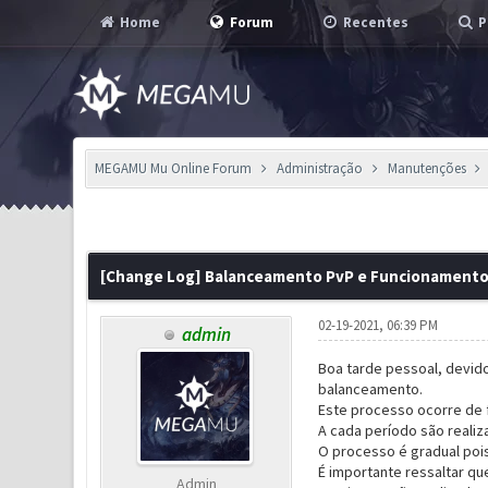
Home
Forum
Recentes
P
MEGAMU Mu Online Forum
Administração
Manutenções
0 Voto(s) - 0 em Média
1
2
3
4
5
[Change Log] Balanceamento PvP e Funcionamento d
02-19-2021, 06:39 PM
admin
Boa tarde pessoal, devido
balanceamento.
Este processo ocorre de 
A cada período são realiz
O processo é gradual poi
É importante ressaltar qu
Admin