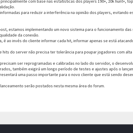
 principalmente com base nas estatísticas dos players 190+, 20k hunt+, t
alidação.
nformadas para reduzir a interferência na opinião dos players, evitando
post, estamos implementando um novo sistema para o funcionamento das sk
qualidade da conexão.
a, é ao invés do cliente informar cada hit, informar apenas se está atacand
e hits do server não precisa ter tolerância para poupar jogadores com alt
s precisam ser reprogramadas e calibradas no lado do servidor, o desenvol
erados, também exigirá um longo período de testes e ajustes após o lança
esentará uma passo importante para o novo cliente que está sendo desen
balanceamento serão postados nesta mesma área do forum.