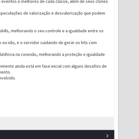
op eventos e melhores de cada classe, além de seus clones
 especulações de valorização e desvalorização que podem
ills, melhorando o seu controle e a igualdade entre os
o ou não, e o servidor cuidando de gerar os hits com
a latência na conexão, melhorando a proteção e igualdade
vimento ainda está em fase inicial com alguns desafios de
mento.
volvido.