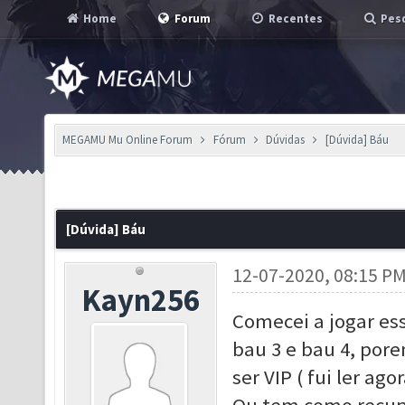
Home
Forum
Recentes
Pesq
MEGAMU Mu Online Forum
Fórum
Dúvidas
[Dúvida] Báu
[Dúvida] Báu
12-07-2020, 08:15 P
Kayn256
Comecei a jogar ess
bau 3 e bau 4, pore
ser VIP ( fui ler ag