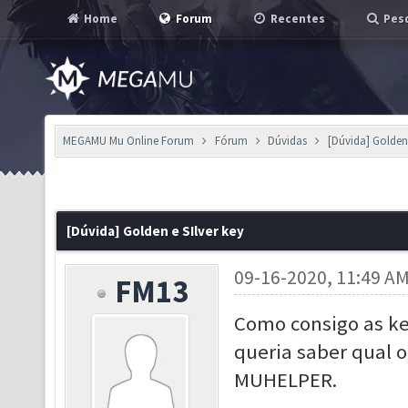
Home
Forum
Recentes
Pesq
MEGAMU Mu Online Forum
Fórum
Dúvidas
[Dúvida] Golden 
[Dúvida] Golden e SIlver key
09-16-2020, 11:49 A
FM13
Como consigo as key
queria saber qual 
MUHELPER.