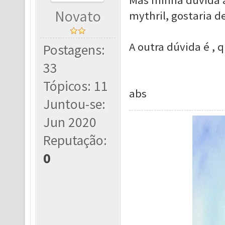
Mas minha dúvida a
Novato
mythril, gostaria d
A outra dúvida é ,
Postagens:
33
Tópicos: 11
abs
Juntou-se:
Jun 2020
Reputação:
0