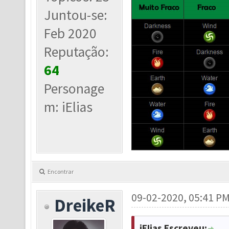
Juntou-se:
Feb 2020
Reputação:
64
Personage
m: iElias
Encontrar
09-02-2020, 05:41 P
DreikeR
iEIias Escreveu: