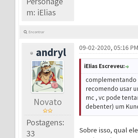
Personage
m: iElias
Encontrar
09-02-2020, 05:16 P
andryl
iEIias Escreveu:
complementando a 
recomendo usar um
mc , vc pode tenta
Novato
debenter) um Kund
Postagens:
Sobre isso, qual e
33