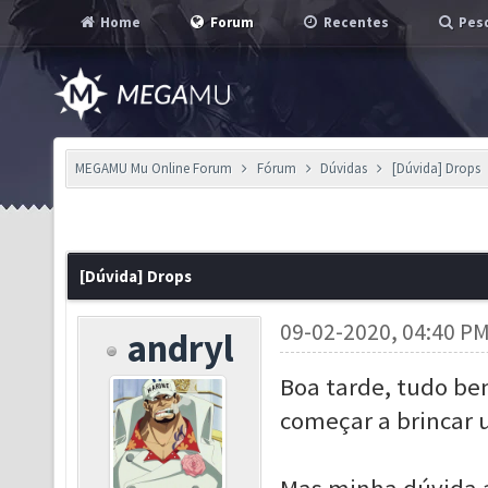
Home
Forum
Recentes
Pesq
MEGAMU Mu Online Forum
Fórum
Dúvidas
[Dúvida] Drops
[Dúvida] Drops
09-02-2020, 04:40 P
andryl
Boa tarde, tudo be
começar a brincar u