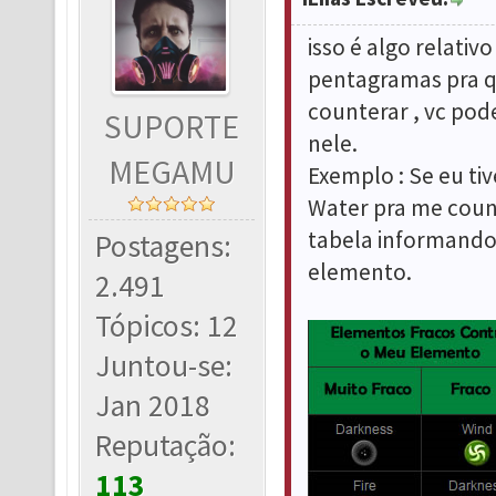
isso é algo relativ
pentagramas pra q
counterar , vc pod
SUPORTE
nele.
MEGAMU
Exemplo : Se eu ti
Water pra me count
tabela informando 
Postagens:
elemento.
2.491
Tópicos: 12
Juntou-se:
Jan 2018
Reputação:
113