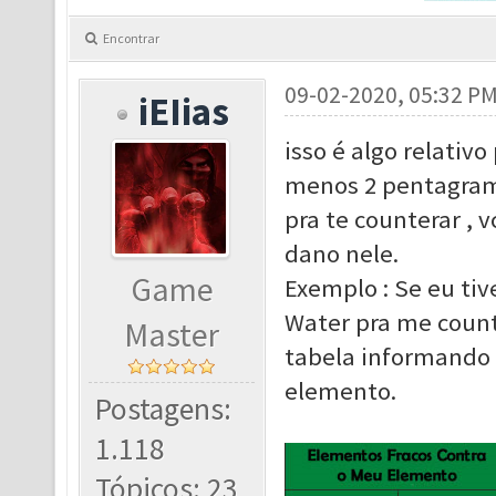
Encontrar
09-02-2020, 05:32 P
iEIias
isso é algo relativo
menos 2 pentagram
pra te counterar , 
dano nele.
Game
Exemplo : Se eu tiv
Water pra me count
Master
tabela informando 
elemento.
Postagens:
1.118
Tópicos: 23