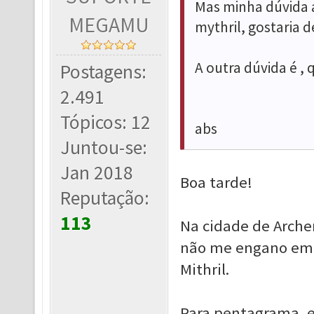
Mas minha dúvida a
MEGAMU
mythril, gostaria 
A outra dúvida é ,
Postagens:
2.491
Tópicos: 12
abs
Juntou-se:
Jan 2018
Boa tarde!
Reputação:
113
Na cidade de Arche
não me engano em 
Mithril.
Para pentagrama, 