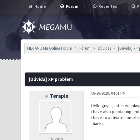
Home
Forum
Recentes
P
MEGAMU Mu Online Forum
Fórum
Dúvidas
[Dúvida] XP
0 Voto(s) - 0 em Média
1
2
3
4
5
[Dúvida] XP problem
08-28-2020, 04:01 PM
Terapie
Hello guys , i started pla
i have also panda ring and 
i have to activate someth
thanks
Novato