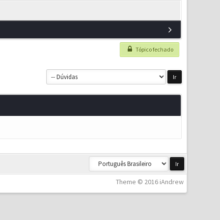
Tópico fechado
Theme © 2016 iAndrew