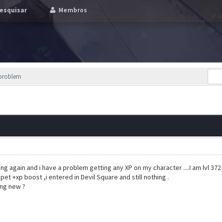
esquisar
Membros
 problem
ying again and i have a problem getting any XP on my character ....I am lvl 37
pet +xp boost ,i entered in Devil Square and still nothing .
ing new ?