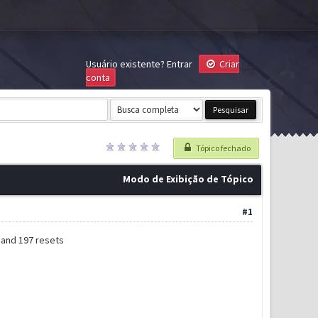
Usuário existente?
Entrar
Criar
conta
Tópico fechado
Modo de Exibição de Tópico
#1
2 and 197 resets