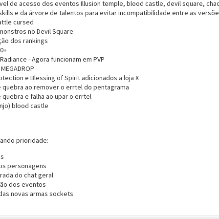
vel de acesso dos eventos Illusion temple, blood castle, devil square, ch
kills e da árvore de talentos para evitar incompatibilidade entre as versõ
attle cursed
monstros no Devil Square
ção dos rankings
00+
s Radiance - Agora funcionam em PVP
to MEGADROP
tection e Blessing of Spirit adicionados a loja X
 quebra ao remover o errtel do pentagrama
quebra e falha ao upar o errtel
njo) blood castle
ando prioridade:
gs
dos personagens
rada do chat geral
ção dos eventos
 das novas armas sockets