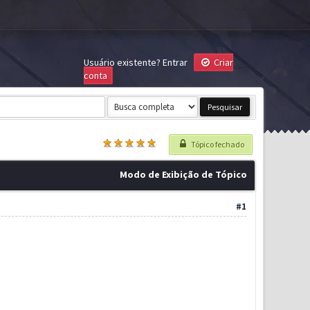
Usuário existente?
Entrar
Criar
conta
Tópico fechado
Modo de Exibição de Tópico
#1