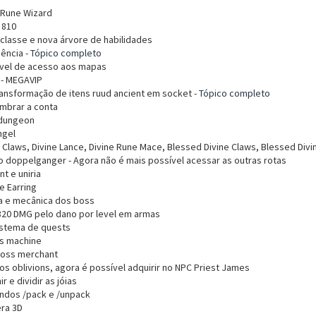
Rune Wizard
 810
classe e nova árvore de habilidades
ência -
Tópico completo
evel de acesso aos mapas
 - MEGAVIP
ansformação de itens ruud ancient em socket -
Tópico completo
mbrar a conta
 dungeon
ngel
 Claws, Divine Lance, Divine Rune Mace, Blessed Divine Claws, Blessed Div
o doppelganger - Agora não é mais possível acessar as outras rotas
t e uniria
e Earring
a e mecânica dos boss
 820 DMG pelo dano por level em armas
istema de quests
s machine
oss merchant
s oblivions, agora é possível adquirir no NPC Priest James
 e dividir as jóias
dos /pack e /unpack
ra 3D