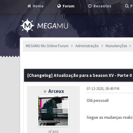
Home
Forum
Recentes
P
MEGAMU Mu Online Forum
Administração
Manutenções
1 Voto(s) - 5 em Média
1
2
3
4
5
[Changelog] Atualização para a Season XV - Parte 0
07-12-2020, 08:49 PM
Arceux
Olá pessoal!
Segue as mudanças realiz
Nº493