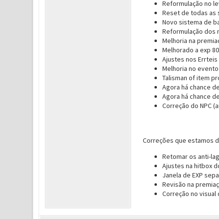
Reformulação no le
Reset de todas as s
Novo sistema de b
Reformulação dos 
Melhoria na premia
Melhorado a exp 8
Ajustes nos Errtei
Melhoria no even
Talisman of item pro
Agora há chance de
Agora há chance de 
Correção do NPC (a
Correções que estamos d
Retomar os anti-la
Ajustes na hitbox 
Janela de EXP sepa
Revisão na premia
Correção no visual