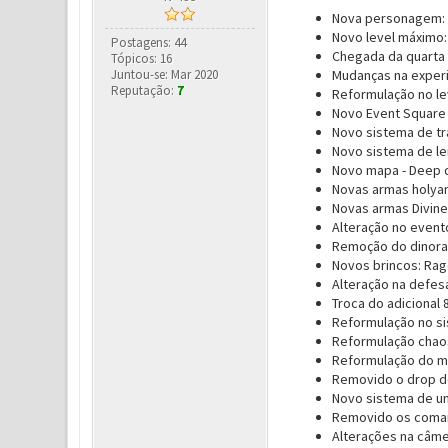
Nova personagem: 
Novo level máximo:
Postagens: 44
Chegada da quarta 
Tópicos: 16
Juntou-se: Mar 2020
Mudanças na experi
Reputação:
7
Reformulação no l
Novo Event Square
Novo sistema de tr
Novo sistema de le
Novo mapa - Deep
Novas armas holya
Novas armas Divine
Alteração no event
Remoção do dinoran
Novos brincos: Rag
Alteração na defes
Troca do adicional
Reformulação no s
Reformulação chao
Reformulação do m
Removido o drop do
Novo sistema de unir
Removido os coman
Alterações na câme