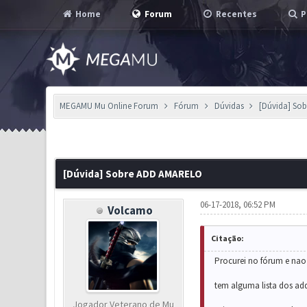
Home
Forum
Recentes
P
MEGAMU Mu Online Forum
Fórum
Dúvidas
[Dúvida] So
0 Voto(s) - 0 em Média
1
2
3
4
5
[Dúvida] Sobre ADD AMARELO
06-17-2018, 06:52 PM
Volcamo
Citação:
Procurei no fórum e nao
tem alguma lista dos ad
Jogador Veterano de Mu