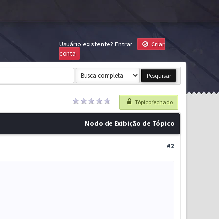
Usuário existente?
Entrar
Criar
conta
Tópico fechado
Modo de Exibição de Tópico
#2