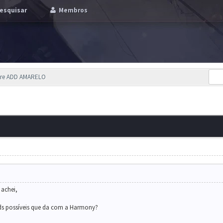
esquisar
Membros
bre ADD AMARELO
 achei,
ds possíveis que da com a Harmony?