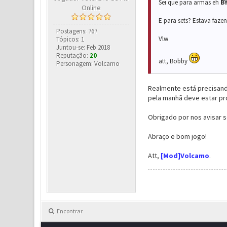
Sei que para armas eh
B
Online
E para sets? Estava fazen
Postagens: 767
Vlw
Tópicos: 1
Juntou-se: Feb 2018
Reputação:
20
att, Bobby
Personagem: Volcamo
Realmente está precisando
pela manhã deve estar pr
Obrigado por nos avisar s
Abraço e bom jogo!
Att,
[Mod]Volcamo
.
Encontrar