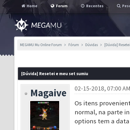
Home
Forum
Recentes
Pesq
MEGAMU Mu Online Forum
Fórum
Dúvidas
[Dúvida] Resete
[Dúvida] Resetei e meu set sumiu
02-15-2018, 07:00 A
Magaive
Os itens provenien
normal, na parte in
options tem a data