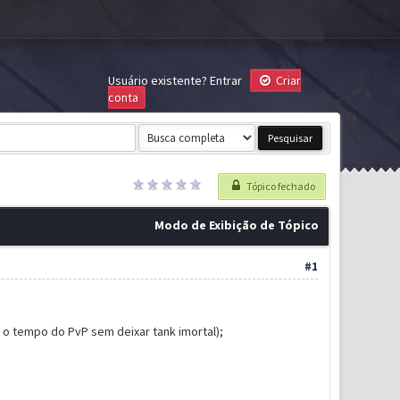
Usuário existente?
Entrar
Criar
conta
Tópico fechado
Modo de Exibição de Tópico
#1
o tempo do PvP sem deixar tank imortal);