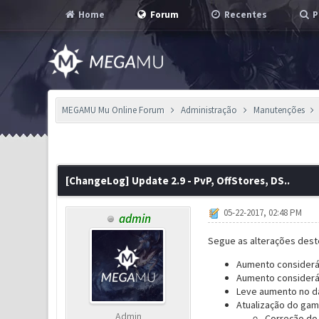
Home
Forum
Recentes
P
MEGAMU Mu Online Forum
Administração
Manutenções
0 Voto(s) - 0 em Média
1
2
3
4
5
[ChangeLog] Update 2.9 - PvP, OffStores, DS..
05-22-2017, 02:48 PM
admin
Segue as alterações dest
Aumento
considerá
Aumento considerá
Leve aumento no d
Atualização do gam
Admin
Correção do 