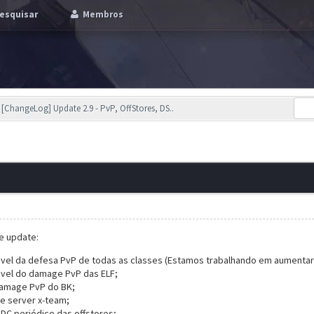
esquisar
Membros
[ChangeLog] Update 2.9 - PvP, OffStores, DS..
e update:
vel da
defesa PvP de todas as classes (Estamos trabalhando em aumentar 
vel do damage PvP das ELF;
amage PvP do BK;
e server x-team;
DC periódico das offstores;