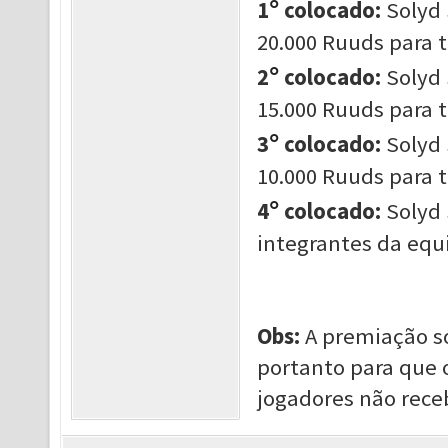
°
1
colocado:
Solyd 
20.000 Ruuds para 
°
2
colocado:
Solyd 
15.000 Ruuds para 
°
3
colocado:
Solyd 
10.000 Ruuds para 
°
4
colocado:
Solyd 
integrantes da equ
Obs:
A premiação só
portanto para que 
jogadores não rece