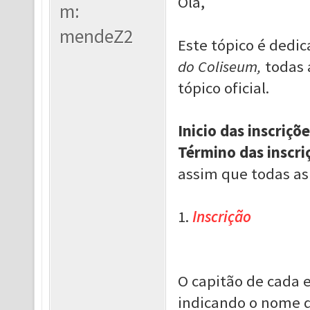
Olá,
m:
mendeZ2
Este tópico é dedi
do Coliseum,
todas 
tópico oficial.
Inicio das inscriçõe
Término das inscri
assim que todas as
1.
Inscrição
O capitão de cada 
indicando o nome d