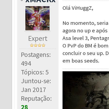
Olá ViHuggZ,
No momento, seria 
agora no up e após o
Expert
Asa level 3, Pentag
O PvP do BM é bom 
concluir o seu up. 
Postagens:
em boas seeds.
494
Tópicos: 5
Juntou-se:
Jan 2017
Reputação:
28