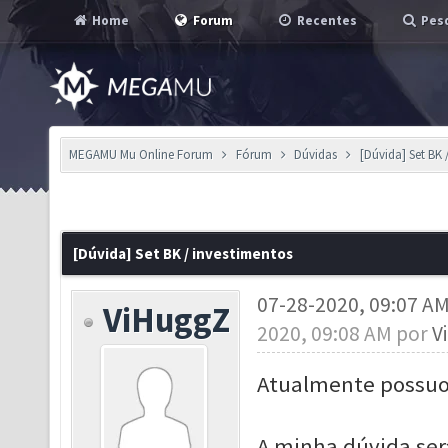
Home
Forum
Recentes
Pesq
MEGAMU Mu Online Forum
Fórum
Dúvidas
[Dúvida] Set BK 
[Dúvida] Set BK / investimentos
07-28-2020, 09:07 A
ViHuggZ
2020, 09:08 AM por
V
Atualmente possuo u
A minha dúvida ser