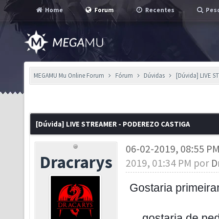
Home
Forum
Recentes
Pesq
MEGAMU Mu Online Forum
Fórum
Dúvidas
[Dúvida] LIVE 
[Dúvida] LIVE STREAMER - PODEREZO CASTIGA
06-02-2019, 08:55 P
Dracrarys
2019, 01:34 PM por
D
Gostaria primeir
gostaria de pe