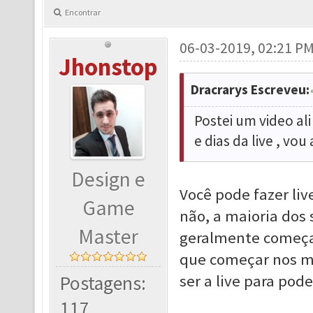
Encontrar
06-03-2019, 02:21 P
Jhonstop
Dracrarys Escreveu:
Postei um video al
e dias da live , v
Design e
Você pode fazer li
Game
não, a maioria dos
Master
geralmente começa
que começar nos ma
Postagens:
ser a live para po
117