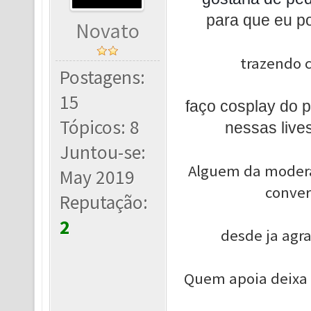
para que eu po
Novato
trazendo c
Postagens:
15
faço cosplay do
Tópicos: 8
nessas live
Juntou-se:
Alguem da modera
May 2019
conver
Reputação:
2
desde ja ag
Quem apoia deixa 