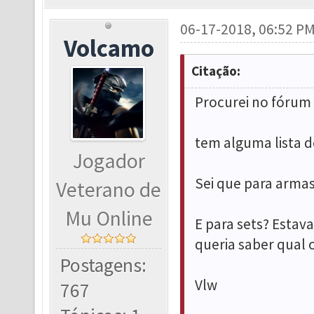
06-17-2018, 06:52 P
Volcamo
Citação:
Procurei no fórum 
tem alguma lista 
Jogador
Sei que para arma
Veterano de
Mu Online
E para sets? Estav
queria saber qual 
Postagens:
Vlw
767