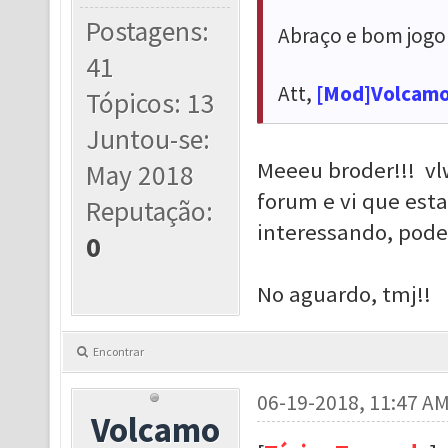
Postagens:
Abraço e bom jogo
41
Att,
[Mod]Volcam
Tópicos: 13
Juntou-se:
Meeeu broder!!! v
May 2018
forum e vi que esta
Reputação:
interessando, pode
0
No aguardo, tmj!!
Encontrar
06-19-2018, 11:47 A
Volcamo