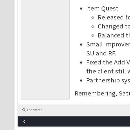
Item Quest
Released fo
Changed to 
Balanced th
Small improvem
SU and RF.
Fixed the Add Vi
the client still
Partnership sys
Remembering, Satur
Encontrar