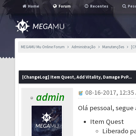
Home
Forum
Recentes
Pesq
MEGAMU Mu Online Forum
Administração
Manutenções
[C
[ChangeLog] Item Quest, Add Vitality, Damage PvP...
08-16-2017, 12:35
admin
Olá pessoal, segue 
Item Quest
Liberado pa