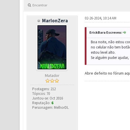
Encontrar
02-26-2024, 10:14 AM
MarIonZera
ErickBara Escreveu:
Boa noite, não estou co
no celular não tem botã
estou level alto.
Se alguém puder ajudar,
Abre defeito no fórum aqu
Matador
Postagens: 212
Tópicos: 70
Juntou-se: Oct 2016
Reputação:
6
Personagem: MelhorDL