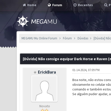
Home
Forum
Recentes
P
MEGAMU Mu Online Forum
Fórum
Dúvidas
[Dúvida] Não
2 Voto(s) - 3 em Média
1
2
3
4
5
[Dúvida] Não consigo equipar Dark Horse e Raven (
01-14-2024, 07:09 PM
ErickBara
Boa noite, não estou cons
obviamente no celular não
comando e também estou l
Se alguém puder ajudar, 
Novato