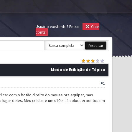
Usuário existente?
Entrar
Criar
conta
Modo de Exibição de Tópico
#1
licar com o botão direito do mouse pra equipar, mas
 lugar deles. Meu celular é um s10e. Já coloquei pontos em