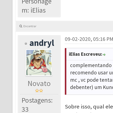
Personage
m: iElias
Encontrar
09-02-2020, 05:16 P
andryl
iEIias Escreveu:
complementando a 
recomendo usar um
mc , vc pode tenta
Novato
debenter) um Kund
Postagens:
Sobre isso, qual e
33