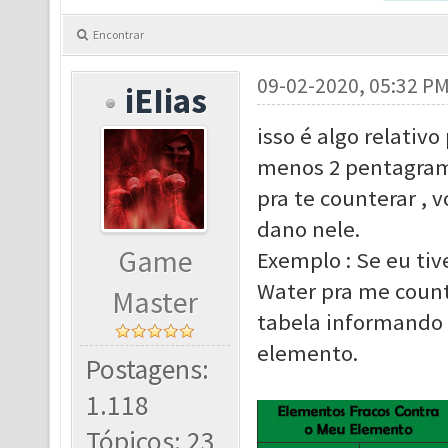
Encontrar
09-02-2020, 05:32 P
iEIias
isso é algo relativo
menos 2 pentagram
pra te counterar , 
dano nele.
Game
Exemplo : Se eu tiv
Water pra me count
Master
tabela informando 
elemento.
Postagens:
1.118
Tópicos: 23