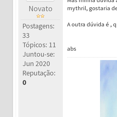
Mas minha dúvida a
Novato
mythril, gostaria d
A outra dúvida é ,
Postagens:
33
Tópicos: 11
abs
Juntou-se:
Jun 2020
Reputação:
0