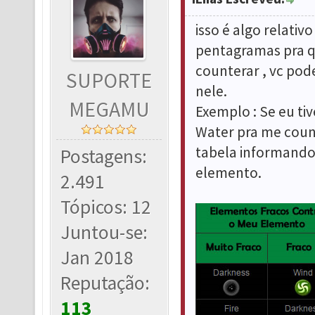
isso é algo relativ
pentagramas pra q
counterar , vc pod
SUPORTE
nele.
MEGAMU
Exemplo : Se eu ti
Water pra me count
tabela informando 
Postagens:
elemento.
2.491
Tópicos: 12
Juntou-se:
Jan 2018
Reputação:
113