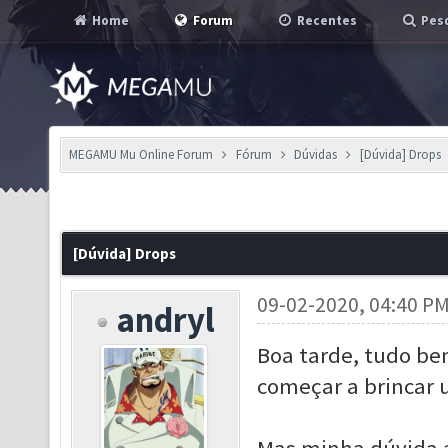
Home
Forum
Recentes
Pesq
MEGAMU Mu Online Forum
Fórum
Dúvidas
[Dúvida] Drops
[Dúvida] Drops
09-02-2020, 04:40 P
andryl
Boa tarde, tudo be
começar a brincar u