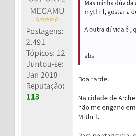
Mas minha dúvida a
MEGAMU
mythril, gostaria 
A outra dúvida é ,
Postagens:
2.491
Tópicos: 12
abs
Juntou-se:
Jan 2018
Boa tarde!
Reputação:
113
Na cidade de Arche
não me engano em 
Mithril.
Para pentagrama, 