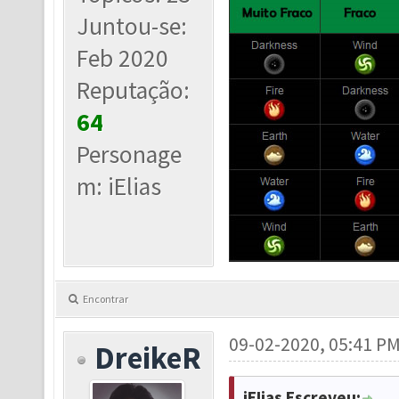
Juntou-se:
Feb 2020
Reputação:
64
Personage
m: iElias
Encontrar
09-02-2020, 05:41 P
DreikeR
iEIias Escreveu: