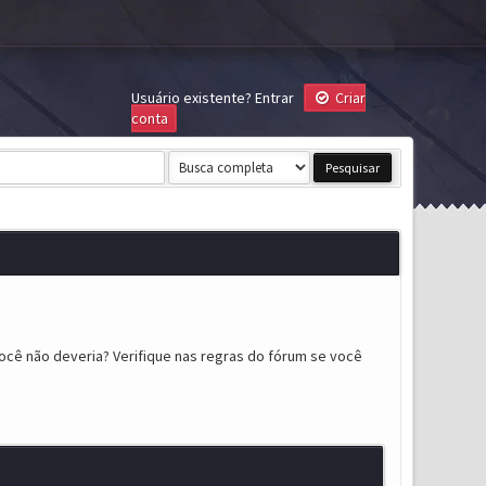
Usuário existente?
Entrar
Criar
conta
ocê não deveria? Verifique nas regras do fórum se você