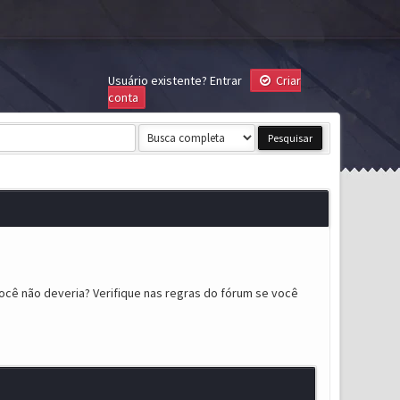
Usuário existente?
Entrar
Criar
conta
ocê não deveria? Verifique nas regras do fórum se você