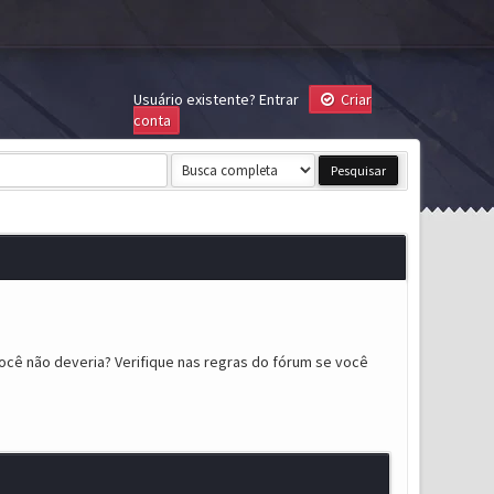
Usuário existente?
Entrar
Criar
conta
ocê não deveria? Verifique nas regras do fórum se você