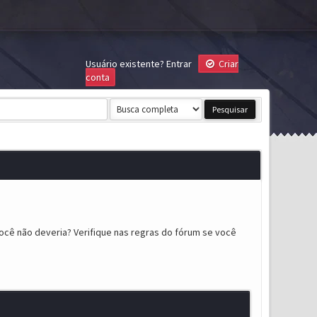
Usuário existente?
Entrar
Criar
conta
ocê não deveria? Verifique nas regras do fórum se você