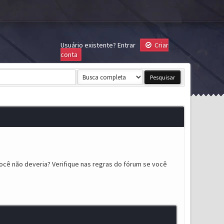
Usuário existente?
Entrar
Criar
conta
ocê não deveria? Verifique nas regras do fórum se você